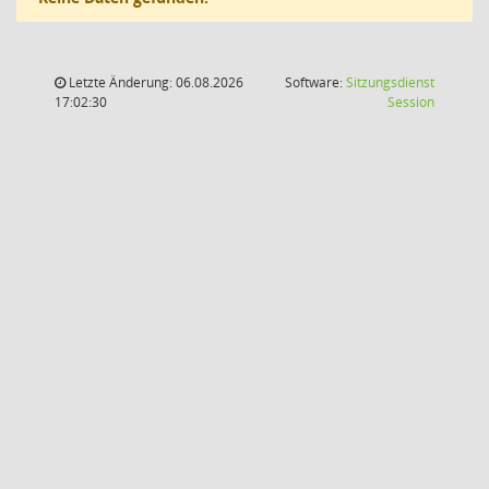
Letzte Änderung: 06.08.2026
Software:
Sitzungsdienst
(Wird in
17:02:30
Session