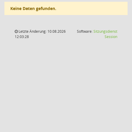
Keine Daten gefunden.
Letzte Änderung: 10.08.2026
Software:
Sitzungsdienst
(Wird in
12:03:28
Session