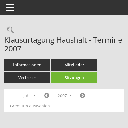
Toggle navigation
Rechercheauswahl
Klausurtagung Haushalt - Termine
2007
Informationen
Mitglieder
Vertreter
Sitzungen
Jahr
2007
Gremium auswählen