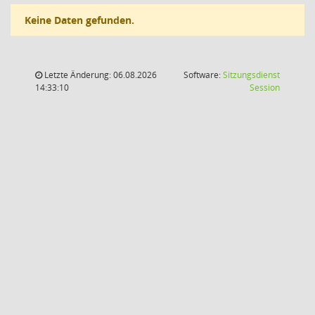
Keine Daten gefunden.
Letzte Änderung: 06.08.2026
Software:
Sitzungsdienst
(Wird in
14:33:10
Session