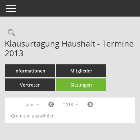
Toggle navigation
Rechercheauswahl
Klausurtagung Haushalt - Termine
2013
Informationen
Mitglieder
Vertreter
Sitzungen
Jahr
2013
Gremium auswählen