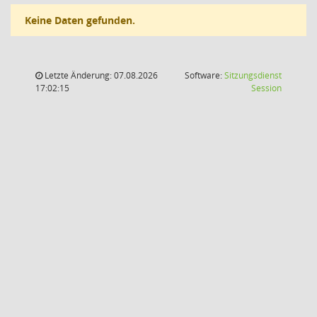
Keine Daten gefunden.
Letzte Änderung: 07.08.2026
Software:
Sitzungsdienst
(Wird in
17:02:15
Session