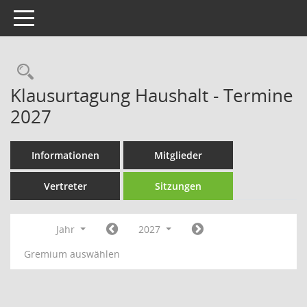
Toggle navigation
Rechercheauswahl
Klausurtagung Haushalt - Termine
2027
Informationen
Mitglieder
Vertreter
Sitzungen
Jahr
2027
Gremium auswählen