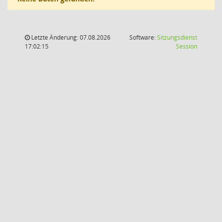
Letzte Änderung: 07.08.2026
Software:
Sitzungsdienst
(Wird in
17:02:15
Session