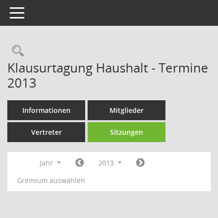
Toggle navigation
Rechercheauswahl
Klausurtagung Haushalt - Termine
2013
Informationen
Mitglieder
Vertreter
Sitzungen
Jahr
2013
Gremium auswählen