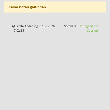
Keine Daten gefunden.
Letzte Änderung: 07.08.2026
Software:
Sitzungsdienst
(Wird in
17:02:15
Session