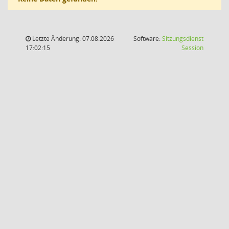
Letzte Änderung: 07.08.2026
Software:
Sitzungsdienst
(Wird in
17:02:15
Session