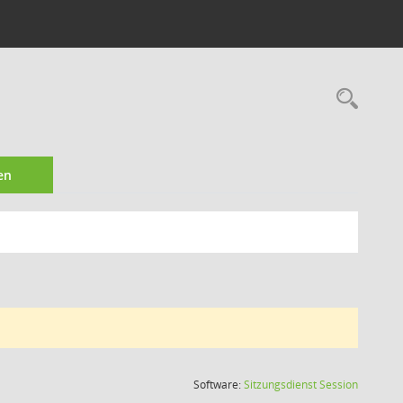
Rec
en
(Wird in
Software:
Sitzungsdienst
Session