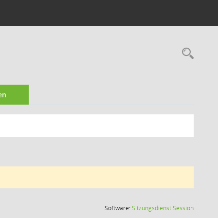
Rec
en
(Wird in
Software:
Sitzungsdienst
Session