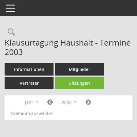
Toggle navigation
Rechercheauswahl
Klausurtagung Haushalt - Termine
2003
Informationen
Mitglieder
Vertreter
Sitzungen
Jahr
2003
Gremium auswählen