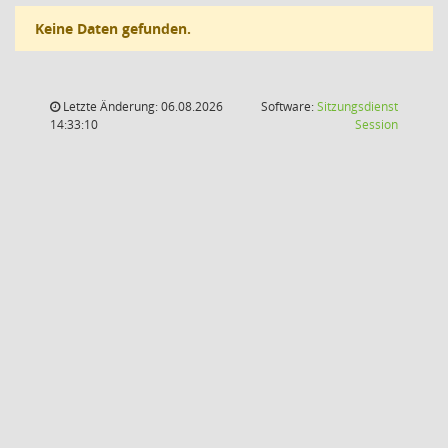
Keine Daten gefunden.
Letzte Änderung: 06.08.2026
Software:
Sitzungsdienst
(Wird in
14:33:10
Session