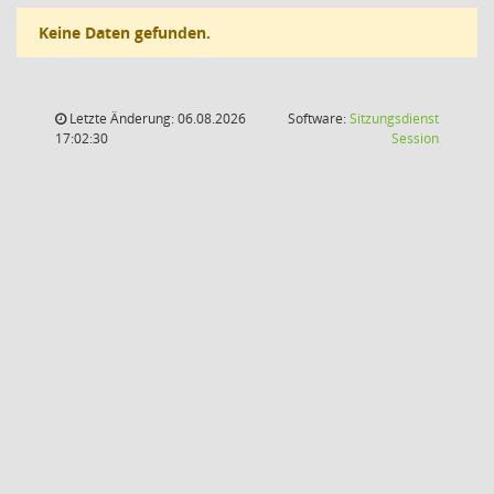
Keine Daten gefunden.
Letzte Änderung: 06.08.2026
Software:
Sitzungsdienst
(Wird in
17:02:30
Session