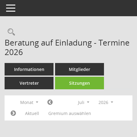
Toggle navigation
Rechercheauswahl
Beratung auf Einladung - Termine
2026
Informationen
Mitglieder
Vertreter
Sitzungen
Monat
Juli
2026
Aktuell
Gremium auswählen