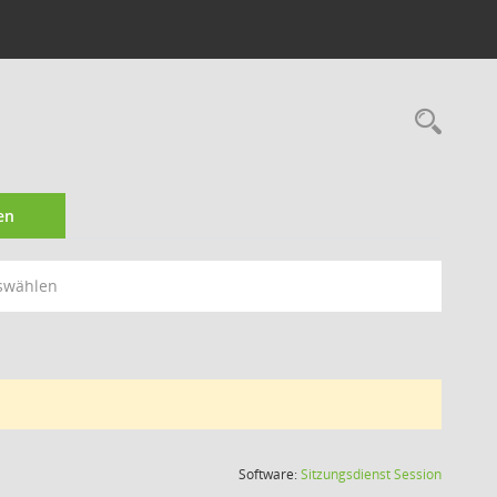
Rec
en
swählen
(Wird in
Software:
Sitzungsdienst
Session