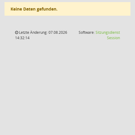
Keine Daten gefunden.
Letzte Änderung: 07.08.2026
Software:
Sitzungsdienst
(Wird in
14:32:14
Session