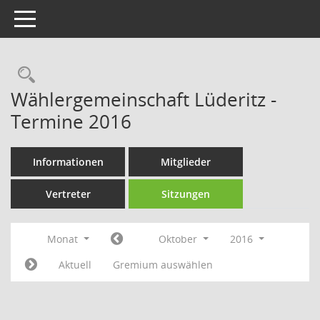
Toggle navigation
Rechercheauswahl
Wählergemeinschaft Lüderitz -
Termine 2016
Informationen
Mitglieder
Vertreter
Sitzungen
Monat
Oktober
2016
Aktuell
Gremium auswählen