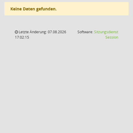
Keine Daten gefunden.
Letzte Änderung: 07.08.2026
Software:
Sitzungsdienst
(Wird in
17:02:15
Session