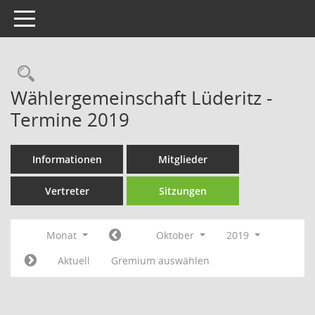
Toggle navigation
Rechercheauswahl
Wählergemeinschaft Lüderitz -
Termine 2019
Informationen
Mitglieder
Vertreter
Sitzungen
Monat
Oktober
2019
Aktuell
Gremium auswählen