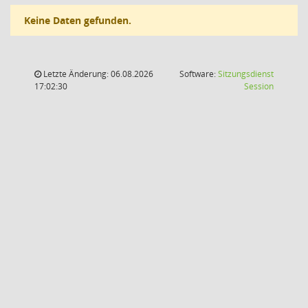
Keine Daten gefunden.
Letzte Änderung: 06.08.2026
Software:
Sitzungsdienst
(Wird in
17:02:30
Session