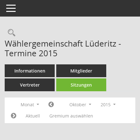
Toggle navigation
Rechercheauswahl
Wählergemeinschaft Lüderitz -
Termine 2015
Informationen
Mitglieder
Vertreter
Sitzungen
Monat
Oktober
2015
Aktuell
Gremium auswählen