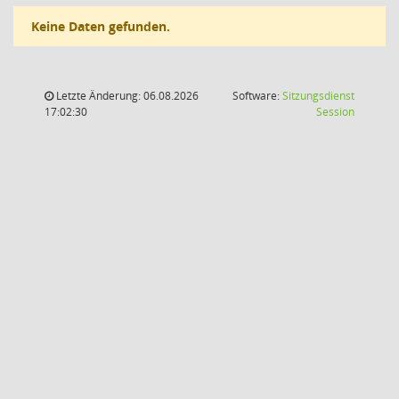
Keine Daten gefunden.
Letzte Änderung: 06.08.2026
Software:
Sitzungsdienst
(Wird in
17:02:30
Session