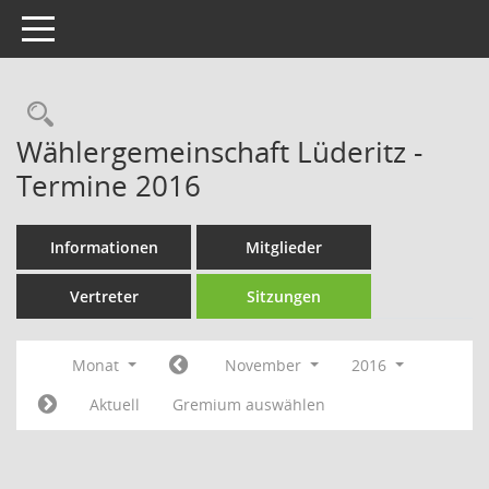
Toggle navigation
Rechercheauswahl
Wählergemeinschaft Lüderitz -
Termine 2016
Informationen
Mitglieder
Vertreter
Sitzungen
Monat
November
2016
Aktuell
Gremium auswählen