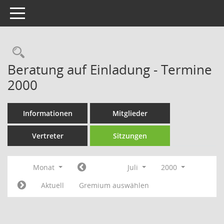
Toggle navigation
Rechercheauswahl
Beratung auf Einladung - Termine
2000
Informationen
Mitglieder
Vertreter
Sitzungen
Monat
Juli
2000
Aktuell
Gremium auswählen