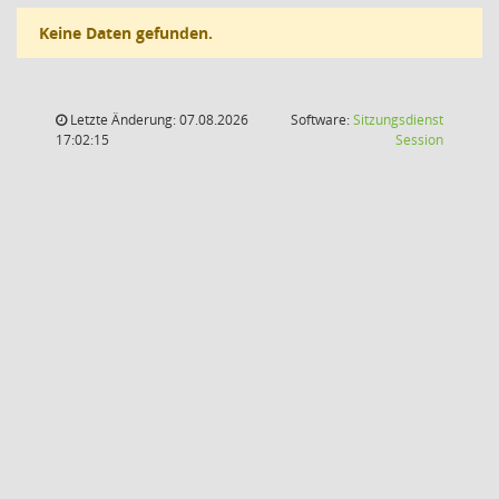
Keine Daten gefunden.
Letzte Änderung: 07.08.2026
Software:
Sitzungsdienst
(Wird in
17:02:15
Session