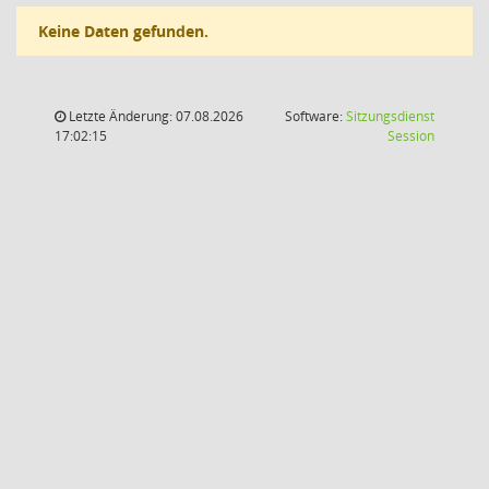
Keine Daten gefunden.
Letzte Änderung: 07.08.2026
Software:
Sitzungsdienst
(Wird in
17:02:15
Session