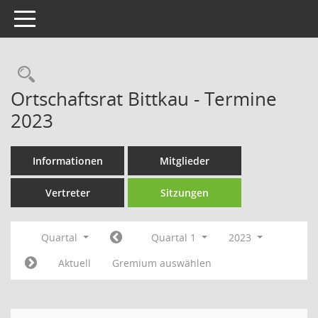
Toggle navigation
Rechercheauswahl
Ortschaftsrat Bittkau - Termine
2023
Informationen
Mitglieder
Vertreter
Sitzungen
Quartal
Quartal 1
2023
Aktuell
Gremium auswählen