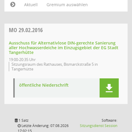
Aktuell
Gremium auswählen
MO
29.02.2016
Ausschuss für Alternativlose DIN-gerechte Sanierung
aller Hochwasserdeiche im Einzugsgebiet der EG Stadt
Tangerhütte
19:00-20:35 Uhr
Sitzungsraum des Rathauses, Bismarckstraße 5 in
Tangerhütte
öffentliche Niederschrift
1 Satz
Software:
(Wird in
Letzte Änderung: 07.08.2026
Sitzungsdienst
Session
17:02:15