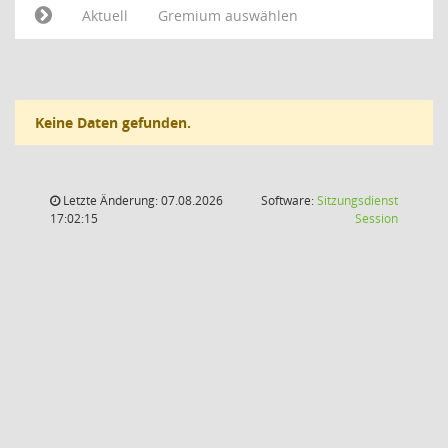
Aktuell
Gremium auswählen
Keine Daten gefunden.
Letzte Änderung: 07.08.2026
Software:
Sitzungsdienst
(Wird in
17:02:15
Session