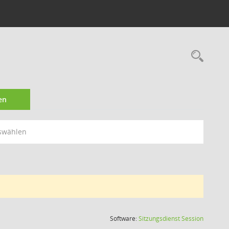
Rec
en
swählen
(Wird in
Software:
Sitzungsdienst
Session