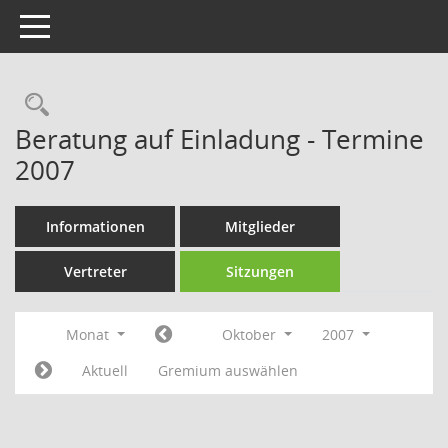
Toggle navigation
Rechercheauswahl
Beratung auf Einladung - Termine
2007
Informationen
Mitglieder
Vertreter
Sitzungen
Monat
Oktober
2007
Aktuell
Gremium auswählen