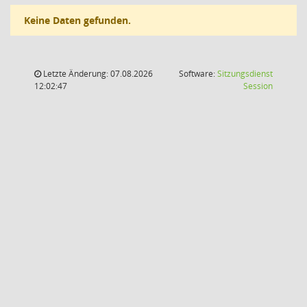
Keine Daten gefunden.
Letzte Änderung: 07.08.2026
Software:
Sitzungsdienst
(Wird in
12:02:47
Session