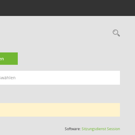
Rec
en
swählen
(Wird in
Software:
Sitzungsdienst
Session