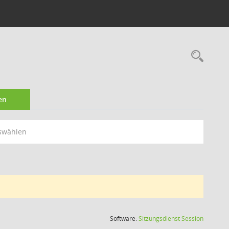
Rec
en
swählen
(Wird in
Software:
Sitzungsdienst
Session