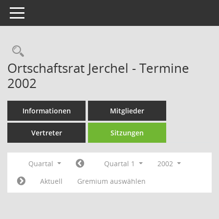
Toggle navigation
Rechercheauswahl
Ortschaftsrat Jerchel - Termine
2002
Informationen
Mitglieder
Vertreter
Sitzungen
Quartal
Quartal 1
2002
Aktuell
Gremium auswählen