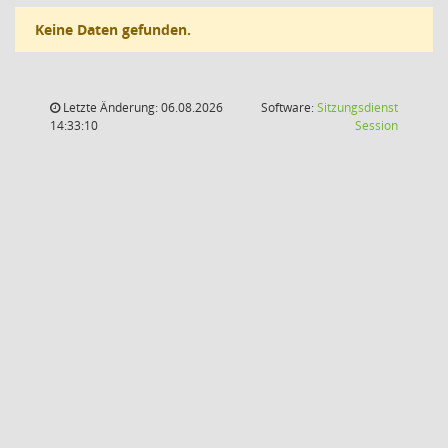
Keine Daten gefunden.
Letzte Änderung: 06.08.2026
Software:
Sitzungsdienst
(Wird in
14:33:10
Session