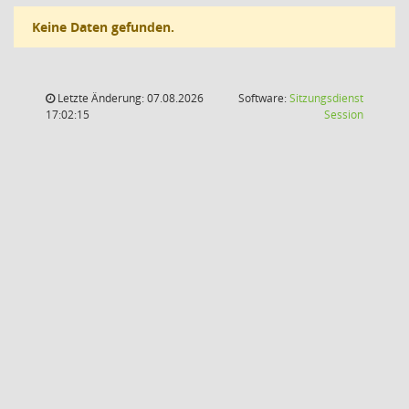
Keine Daten gefunden.
Letzte Änderung: 07.08.2026
Software:
Sitzungsdienst
(Wird in
17:02:15
Session