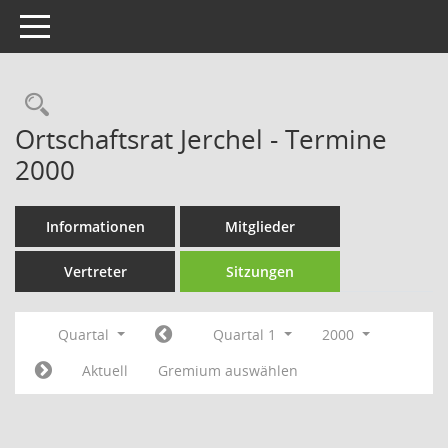
Toggle navigation
Rechercheauswahl
Ortschaftsrat Jerchel - Termine
2000
Informationen
Mitglieder
Vertreter
Sitzungen
Quartal
Quartal 1
2000
Aktuell
Gremium auswählen