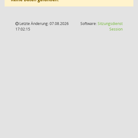
Letzte Änderung: 07.08.2026
Software:
Sitzungsdienst
(Wird in
17:02:15
Session