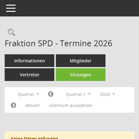
Toggle navigation
Rechercheauswahl
Fraktion SPD - Termine 2026
Informationen
Mitglieder
Vertreter
Sitzungen
Quartal
Quartal 1
2026
Aktuell
Gremium auswählen
Keine Daten gefunden.