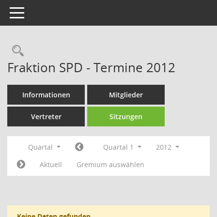
Toggle navigation
Rechercheauswahl
Fraktion SPD - Termine 2012
Informationen
Mitglieder
Vertreter
Sitzungen
Quartal
Quartal 1
2012
Aktuell
Gremium auswählen
Keine Daten gefunden.