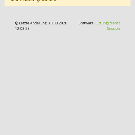
Letzte Änderung: 10.08.2026
Software:
Sitzungsdienst
(Wird in
12:03:28
Session