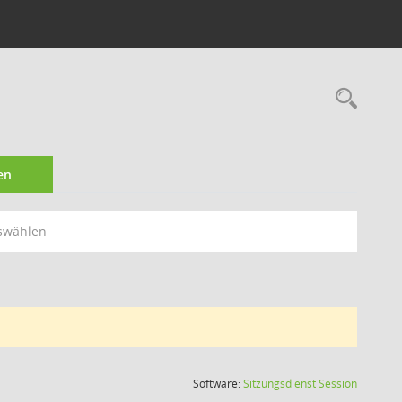
Rec
en
swählen
(Wird in
Software:
Sitzungsdienst
Session