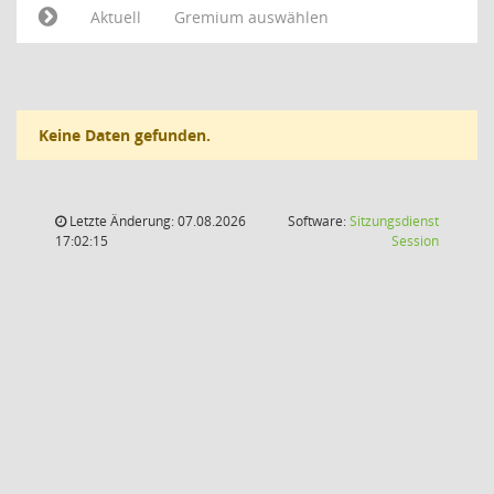
Aktuell
Gremium auswählen
Keine Daten gefunden.
Letzte Änderung: 07.08.2026
Software:
Sitzungsdienst
(Wird in
17:02:15
Session