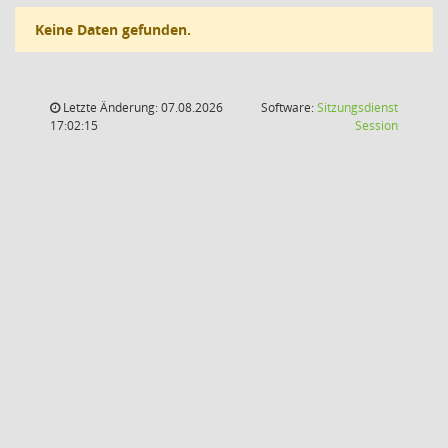
Keine Daten gefunden.
Letzte Änderung: 07.08.2026
Software:
Sitzungsdienst
(Wird in
17:02:15
Session