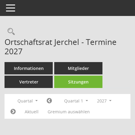
Toggle navigation
Rechercheauswahl
Ortschaftsrat Jerchel - Termine
2027
Informationen
Mitglieder
Vertreter
Sitzungen
Quartal
Quartal 1
2027
Aktuell
Gremium auswählen