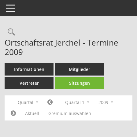
Toggle navigation
Rechercheauswahl
Ortschaftsrat Jerchel - Termine
2009
Informationen
Mitglieder
Vertreter
Sitzungen
Quartal
Quartal 1
2009
Aktuell
Gremium auswählen