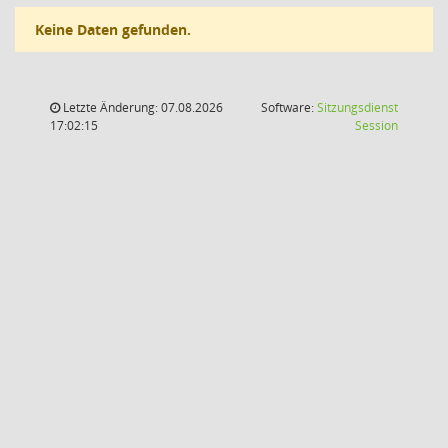
Keine Daten gefunden.
Letzte Änderung: 07.08.2026
Software:
Sitzungsdienst
(Wird in
17:02:15
Session