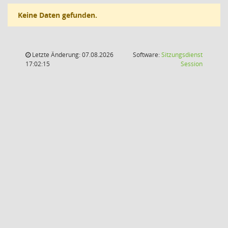
Keine Daten gefunden.
Letzte Änderung: 07.08.2026
Software:
Sitzungsdienst
(Wird in
17:02:15
Session