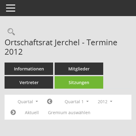
Toggle navigation
Rechercheauswahl
Ortschaftsrat Jerchel - Termine
2012
Informationen
Mitglieder
Vertreter
Sitzungen
Quartal
Quartal 1
2012
Aktuell
Gremium auswählen