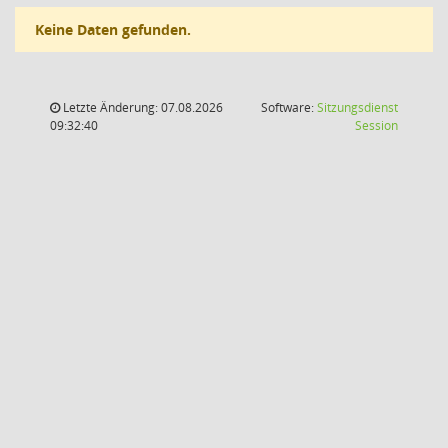
Keine Daten gefunden.
Letzte Änderung: 07.08.2026
Software:
Sitzungsdienst
(Wird in
09:32:40
Session