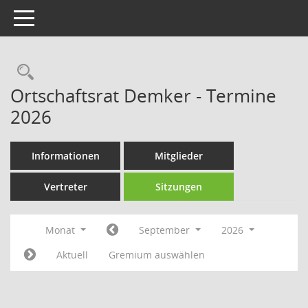
Toggle navigation
Rechercheauswahl
Ortschaftsrat Demker - Termine
2026
Informationen
Mitglieder
Vertreter
Sitzungen
Monat
September
2026
Aktuell
Gremium auswählen