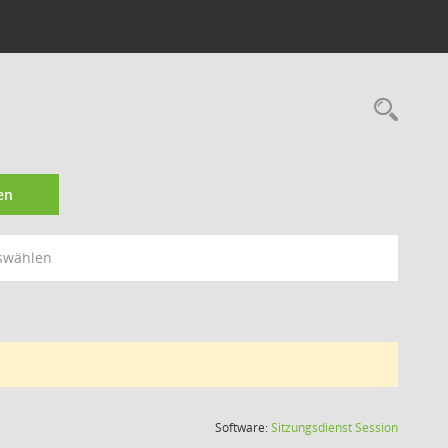
Rec
en
swählen
(Wird in
Software:
Sitzungsdienst
Session