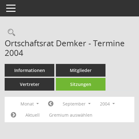
Toggle navigation
Rechercheauswahl
Ortschaftsrat Demker - Termine
2004
Informationen
Mitglieder
Vertreter
Sitzungen
Monat
September
2004
Aktuell
Gremium auswählen