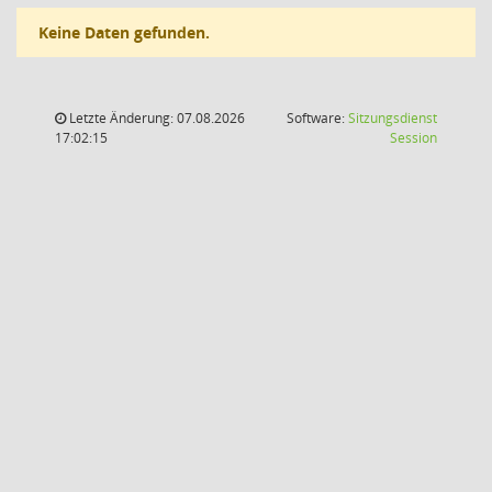
Keine Daten gefunden.
Letzte Änderung: 07.08.2026
Software:
Sitzungsdienst
(Wird in
17:02:15
Session