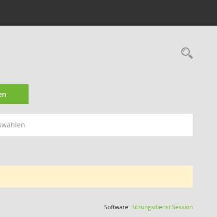
Rec
en
swählen
(Wird in
Software:
Sitzungsdienst
Session