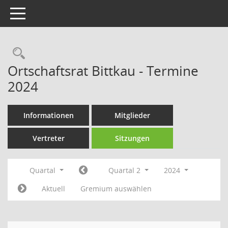
Toggle navigation
Rechercheauswahl
Ortschaftsrat Bittkau - Termine
2024
Informationen
Mitglieder
Vertreter
Sitzungen
Quartal
Quartal 2
2024
Aktuell
Gremium auswählen