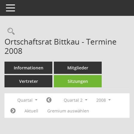
Toggle navigation
Rechercheauswahl
Ortschaftsrat Bittkau - Termine
2008
Informationen
Mitglieder
Vertreter
Sitzungen
Quartal
Quartal 2
2008
Aktuell
Gremium auswählen