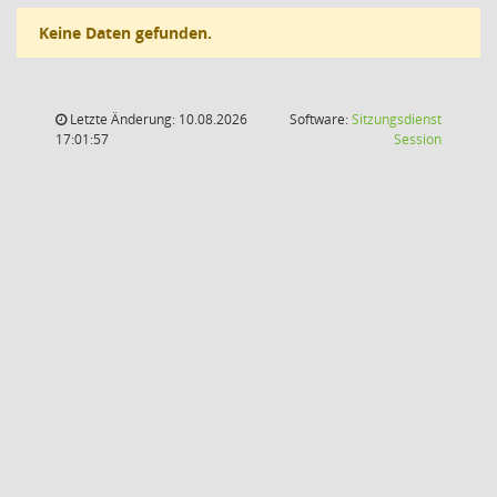
Keine Daten gefunden.
Letzte Änderung: 10.08.2026
Software:
Sitzungsdienst
(Wird in
17:01:57
Session