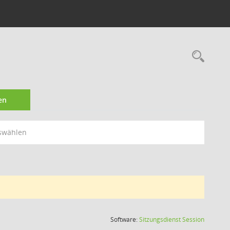
Rec
en
swählen
(Wird in
Software:
Sitzungsdienst
Session