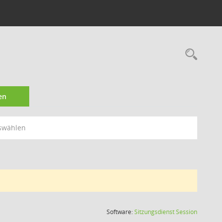
Rec
en
swählen
(Wird in
Software:
Sitzungsdienst
Session