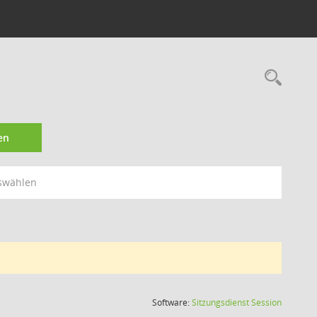
Rec
en
swählen
(Wird in
Software:
Sitzungsdienst
Session