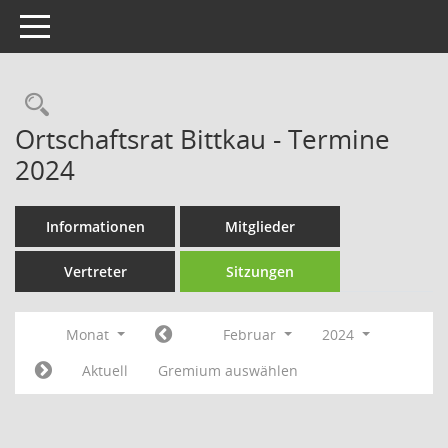
Toggle navigation
Rechercheauswahl
Ortschaftsrat Bittkau - Termine
2024
Informationen
Mitglieder
Vertreter
Sitzungen
Monat
Februar
2024
Aktuell
Gremium auswählen