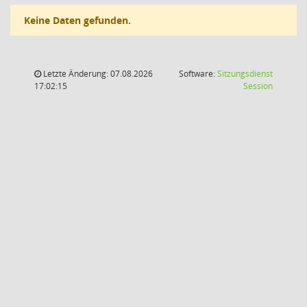
Keine Daten gefunden.
Letzte Änderung: 07.08.2026
Software:
Sitzungsdienst
(Wird in
17:02:15
Session