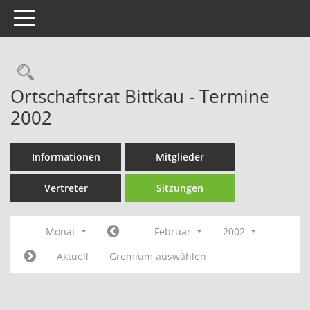
Toggle navigation
Rechercheauswahl
Ortschaftsrat Bittkau - Termine
2002
Informationen
Mitglieder
Vertreter
Sitzungen
Monat
Februar
2002
Aktuell
Gremium auswählen