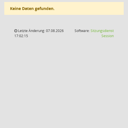
Keine Daten gefunden.
Letzte Änderung: 07.08.2026
Software:
Sitzungsdienst
(Wird in
17:02:15
Session