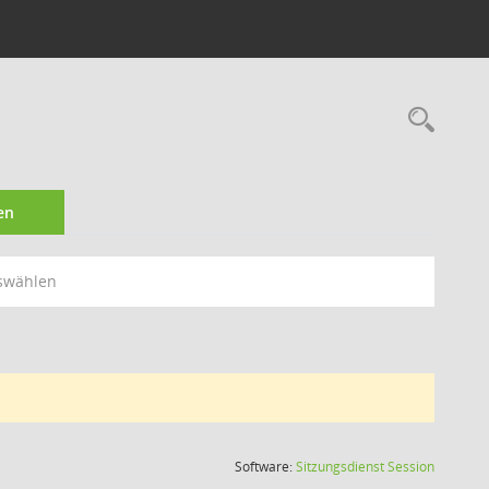
Rec
en
swählen
(Wird in
Software:
Sitzungsdienst
Session