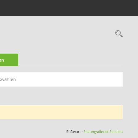
Rec
en
swählen
(Wird in
Software:
Sitzungsdienst
Session