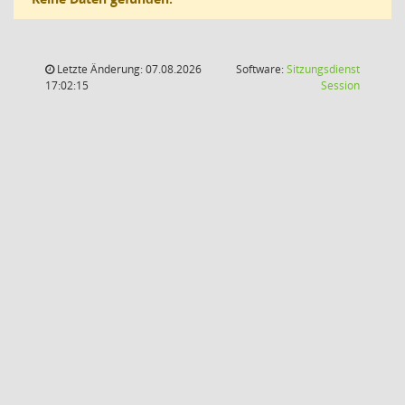
Letzte Änderung: 07.08.2026
Software:
Sitzungsdienst
(Wird in
17:02:15
Session