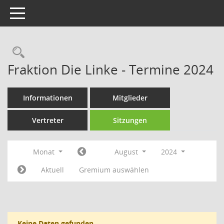
Toggle navigation
Rechercheauswahl
Fraktion Die Linke - Termine 2024
Informationen
Mitglieder
Vertreter
Sitzungen
Monat
August
2024
Aktuell
Gremium auswählen
Keine Daten gefunden.