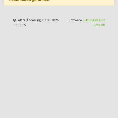
Letzte Änderung: 07.08.2026
Software:
Sitzungsdienst
(Wird in
17:02:15
Session