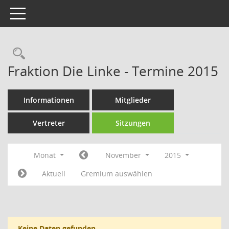
Toggle navigation
Rechercheauswahl
Fraktion Die Linke - Termine 2015
Informationen
Mitglieder
Vertreter
Sitzungen
Monat
November
2015
Aktuell
Gremium auswählen
Keine Daten gefunden.