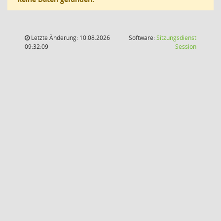
Letzte Änderung: 10.08.2026
Software:
Sitzungsdienst
(Wird in
09:32:09
Session