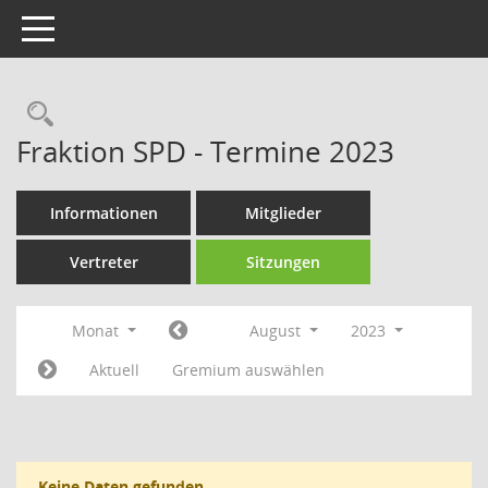
Toggle navigation
Rechercheauswahl
Fraktion SPD - Termine 2023
Informationen
Mitglieder
Vertreter
Sitzungen
Monat
August
2023
Aktuell
Gremium auswählen
Keine Daten gefunden.